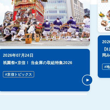
20
【8
岡
2026年07月24日
祇園祭×京信！ 当金庫の取組特集2026
#
#京信トピックス