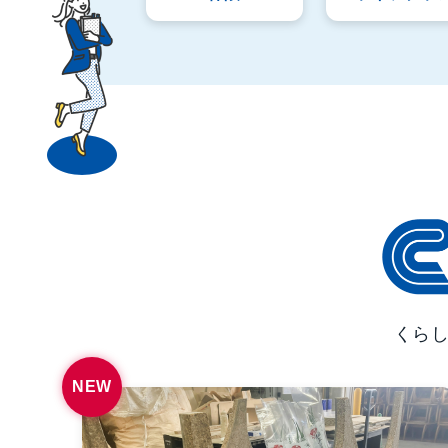
くら
NEW