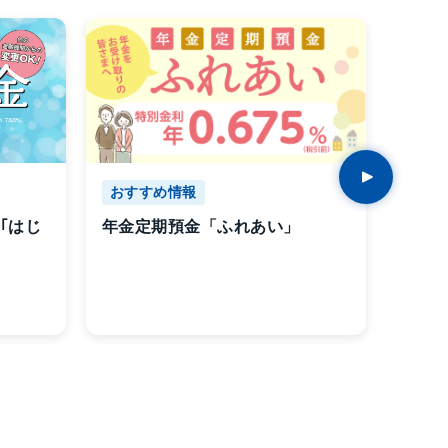
おすすめ情報
おす
年金定期預金「ふれあい」
｢はじ
202
預金