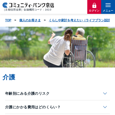
［京都信用金庫］金融機関コード：1610
ログイン
メニュー
TOP
個人のお客さま
くらしや家計を考えたい（ライフプラン設計、
介護
年齢別にみる介護の
リスク
介護にかかる費用は
どのくらい？